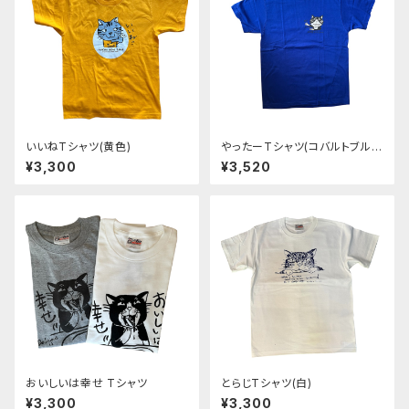
いいねTシャツ(黄色)
やったーTシャツ(コバルトブル
ー)
¥3,300
¥3,520
おいしいは幸せ Tシャツ
とらじTシャツ(白)
¥3,300
¥3,300