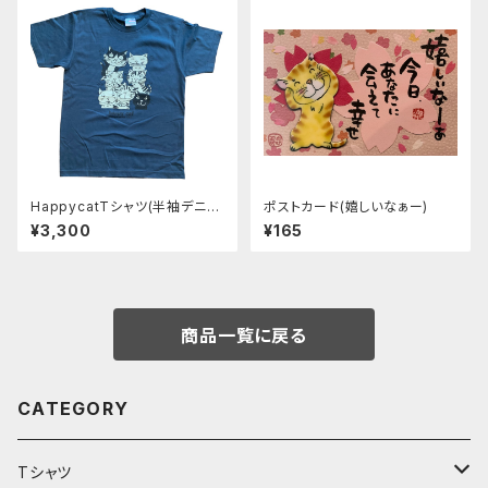
HappycatTシャツ(半袖デニ
ポストカード(嬉しいなぁー)
ム)
¥3,300
¥165
商品一覧に戻る
CATEGORY
Tシャツ