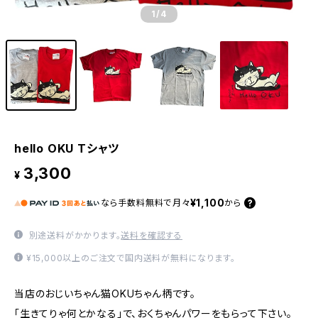
1
/4
hello OKU Tシャツ
3,300
¥
¥1,100
なら
手数料無料で
月々
から
別途送料がかかります。
送料を確認する
¥15,000以上のご注文で国内送料が無料になります。
当店のおじいちゃん猫OKUちゃん柄です。
「生きてりゃ何とかなる」で、おくちゃんパワーをもらって下さい。