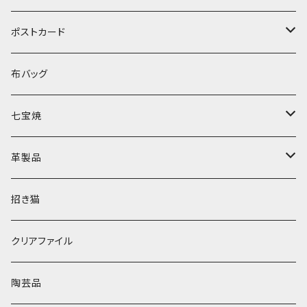
長袖
ポストカード
半袖
誕生日
布バッグ
夏
七宝焼
感謝
ブローチ
革製品
開運
ピアス
小銭入れ
招き猫
元気
キーホルダー
ポーチ
クリアファイル
クリスマス
財布
陶芸品