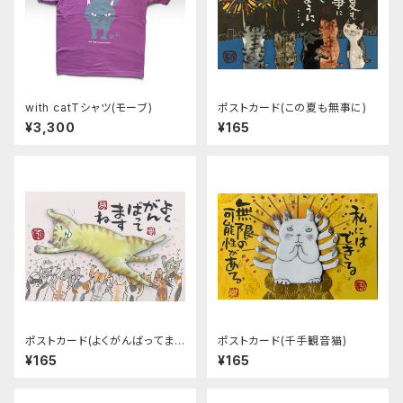
with catTシャツ(モーブ)
ポストカード(この夏も無事に)
¥3,300
¥165
ポストカード(よくがんばってます
ポストカード(千手観音猫)
ね)
¥165
¥165