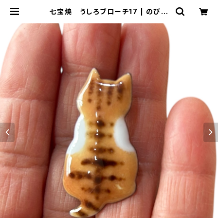
七宝焼 うしろブローチ17 | のび工
房