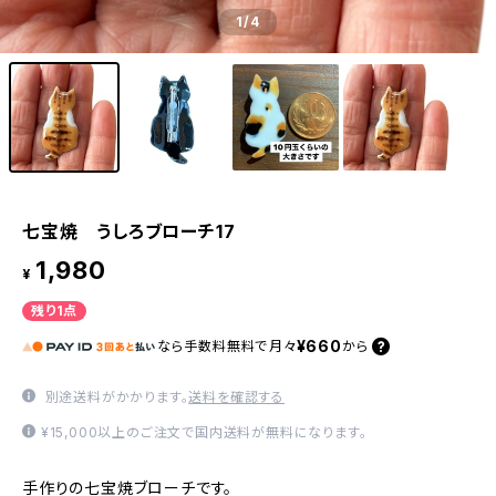
1
/4
七宝焼 うしろブローチ17
1,980
¥
残り1点
¥660
なら
手数料無料で
月々
から
別途送料がかかります。
送料を確認する
¥15,000以上のご注文で国内送料が無料になります。
手作りの七宝焼ブローチです。