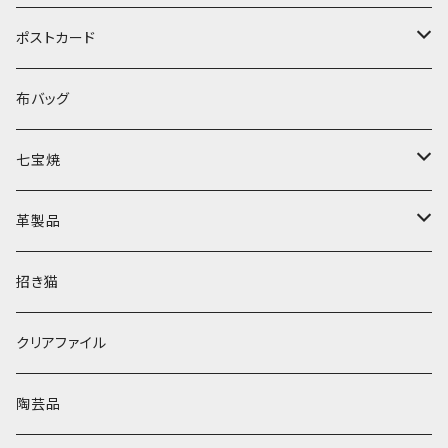
長袖
ポストカード
半袖
誕生日
布バッグ
夏
七宝焼
感謝
ブローチ
革製品
開運
ピアス
小銭入れ
招き猫
元気
キーホルダー
ポーチ
クリアファイル
クリスマス
財布
陶芸品