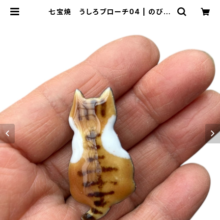
七宝焼 うしろブローチ04 | のび工
房