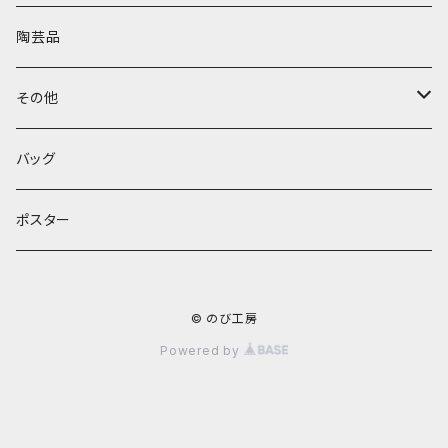
クリスマス
財布
陶芸品
キーホルダー
その他
バッグ
フェルト
バッグ
ポスター
© のび工房
Powered by