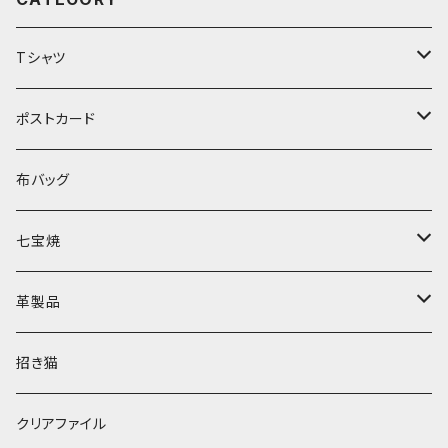
Tシャツ
長袖
ポストカード
半袖
誕生日
布バッグ
夏
七宝焼
感謝
ブローチ
革製品
開運
ピアス
小銭入れ
招き猫
元気
キーホルダー
ポーチ
クリアファイル