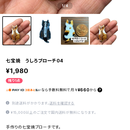
1
/4
七宝焼 うしろブローチ04
¥1,980
残り1点
¥660
なら
手数料無料で
月々
から
別途送料がかかります。
送料を確認する
¥15,000以上のご注文で国内送料が無料になります。
手作りの七宝焼ブローチです。