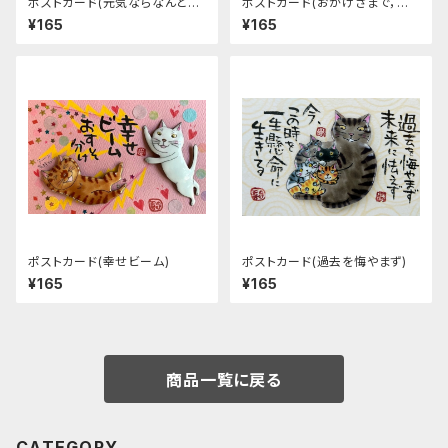
ポストカード(元気ならなんとか
ポストカード(おかげさまで，あ
なる)
りがとう)
¥165
¥165
ポストカード(幸せビーム)
ポストカード(過去を悔やまず)
¥165
¥165
商品一覧に戻る
CATEGORY