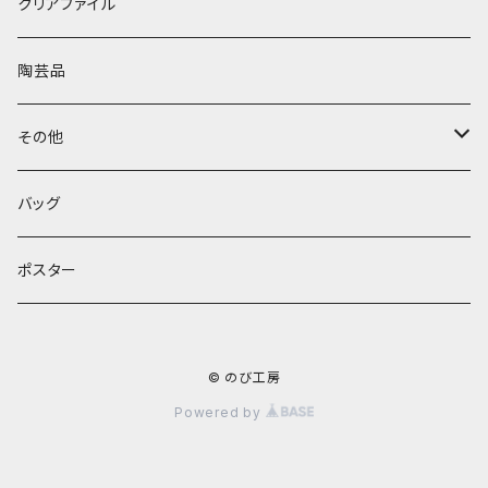
元気
キーホルダー
ポーチ
クリアファイル
クリスマス
財布
陶芸品
キーホルダー
その他
バッグ
フェルト
バッグ
ポスター
© のび工房
Powered by