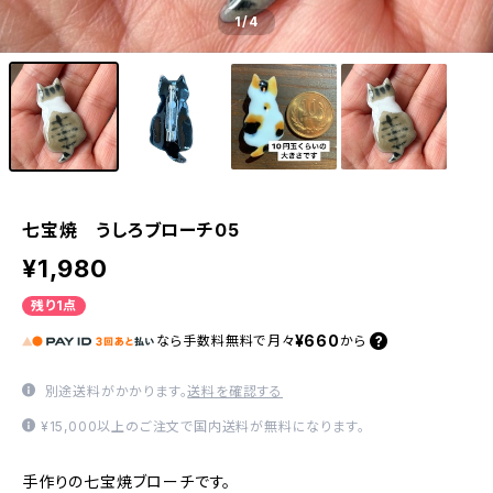
1
/4
七宝焼 うしろブローチ05
¥1,980
残り1点
¥660
なら
手数料無料で
月々
から
別途送料がかかります。
送料を確認する
¥15,000以上のご注文で国内送料が無料になります。
手作りの七宝焼ブローチです。