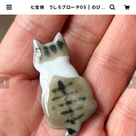
七宝焼 うしろブローチ05 | のび工
房