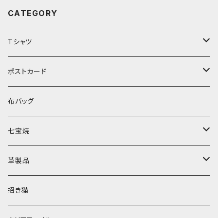
CATEGORY
Tシャツ
長袖
ポストカード
半袖
誕生日
布バッグ
夏
七宝焼
感謝
ブローチ
革製品
開運
ピアス
小銭入れ
招き猫