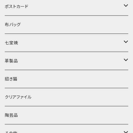
長袖
ポストカード
半袖
誕生日
布バッグ
夏
七宝焼
感謝
ブローチ
革製品
開運
ピアス
小銭入れ
招き猫
元気
キーホルダー
ポーチ
クリアファイル
クリスマス
財布
陶芸品
キーホルダー