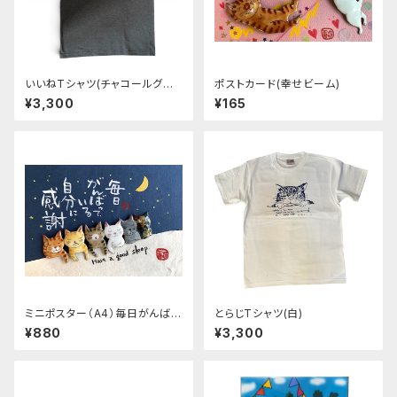
いいねTシャツ(チャコールグレ
ポストカード(幸せビーム)
ー)
¥3,300
¥165
ミニポスター（A4）毎日がんばっ
とらじTシャツ(白)
ている自分
¥880
¥3,300