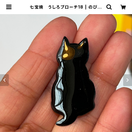
七宝焼 うしろブローチ18 | のび工
房