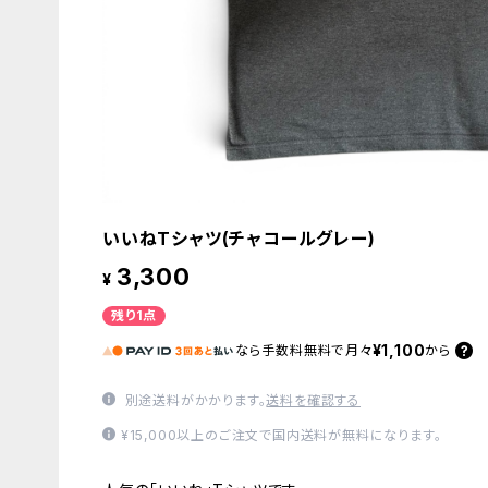
いいねTシャツ(チャコールグレー)
3,300
¥
残り1点
¥1,100
なら
手数料無料で
月々
から
別途送料がかかります。
送料を確認する
¥15,000以上のご注文で国内送料が無料になります。