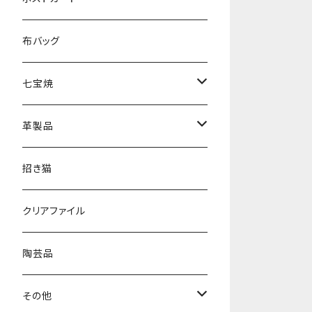
半袖
誕生日
布バッグ
夏
七宝焼
感謝
ブローチ
革製品
開運
ピアス
小銭入れ
招き猫
元気
キーホルダー
ポーチ
クリアファイル
クリスマス
財布
陶芸品
キーホルダー
その他