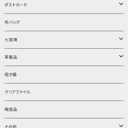
長袖
ポストカード
半袖
誕生日
布バッグ
夏
七宝焼
感謝
ブローチ
革製品
開運
ピアス
小銭入れ
招き猫
元気
キーホルダー
ポーチ
クリアファイル
クリスマス
財布
陶芸品
キーホルダー
その他