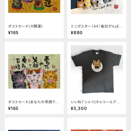
ポストカード(大開運)
ミニポスター（A4）毎日がんばっ
ている自分
¥165
¥880
ポストカード(あなたの笑顔で勇
いいねTシャツ(チャコールグレ
気百倍)
ー)
¥165
¥3,300